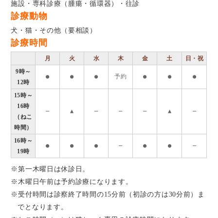
施設・専科診療（腫瘍・循環器）・往診
診療動物
犬・猫・その他（要相談）
診療時間
月
火
水
木
金
土
日・祝
9時～
●
●
●
予約
●
●
●
12時
15時～
16時
―
▲
―
―
―
▲
―
（ねこ
時間）
16時～
●
●
●
―
●
●
―
19時
※第一木曜日は休診日。
※木曜日午前は予約診療になります。
※受付時間は診察終了時間の15分前（初診の方は30分前）ま
でとなります。