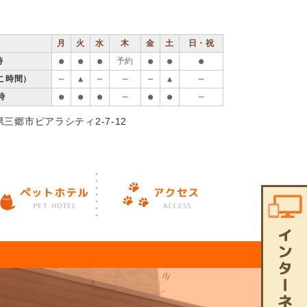
月
火
水
木
金
土
日・祝
時
●
●
●
予約
●
●
●
ねこ時間）
―
▲
―
―
―
▲
―
時
●
●
●
―
●
●
―
玉県三郷市ピアラシティ2-7-12