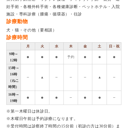
妊手術・各種外科手術・各種健康診断・ペットホテル・入院
施設・専科診療（腫瘍・循環器）・往診
診療動物
犬・猫・その他（要相談）
診療時間
月
火
水
木
金
土
日・祝
9時～
●
●
●
予約
●
●
●
12時
15時～
16時
―
▲
―
―
―
▲
―
（ねこ
時間）
16時～
●
●
●
―
●
●
―
19時
※第一木曜日は休診日。
※木曜日午前は予約診療になります。
※受付時間は診察終了時間の15分前（初診の方は30分前）ま