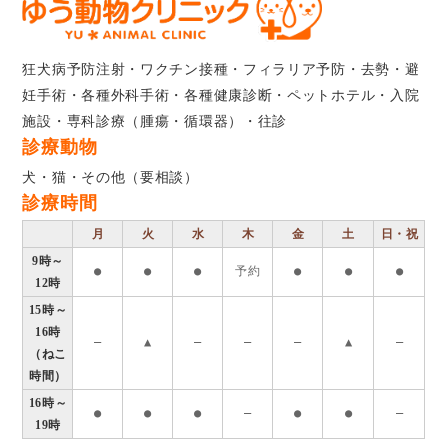
狂犬病予防注射・ワクチン接種・フィラリア予防・去勢・避
妊手術・各種外科手術・各種健康診断・ペットホテル・入院
施設・専科診療（腫瘍・循環器）・往診
診療動物
犬・猫・その他（要相談）
診療時間
月
火
水
木
金
土
日・祝
9時～
●
●
●
予約
●
●
●
12時
15時～
16時
―
▲
―
―
―
▲
―
（ねこ
時間）
16時～
●
●
●
―
●
●
―
19時