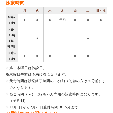
診療時間
月
火
水
木
金
土
日・祝
9時～
●
●
●
予約
●
●
●
12時
15時～
16時
―
▲
―
―
―
▲
―
（ねこ
時間）
16時～
●
●
●
―
●
●
―
19時
※第一木曜日は休診日。
※木曜日午前は予約診療になります。
※受付時間は診察終了時間の15分前（初診の方は30分前）ま
でとなります。
※ねこ時間（▲）は猫ちゃん専用の診療時間になります。
（予約制）
※12月1日から2月28日受付時間18:15分まで