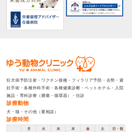
狂犬病予防注射・ワクチン接種・フィラリア予防・去勢・避
妊手術・各種外科手術・各種健康診断・ペットホテル・入院
施設・専科診療（腫瘍・循環器）・往診
診療動物
犬・猫・その他（要相談）
診療時間
月
火
水
木
金
土
日・祝