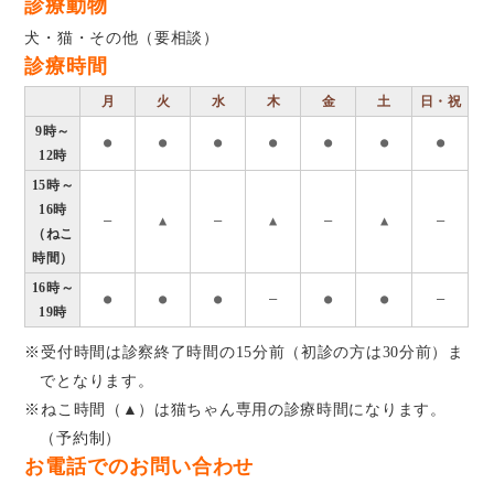
診療動物
犬・猫・その他（要相談）
診療時間
月
火
水
木
金
土
日・祝
9時～
●
●
●
●
●
●
●
12時
15時～
16時
―
▲
―
▲
―
▲
―
（ねこ
時間）
16時～
●
●
●
―
●
●
―
19時
※受付時間は診察終了時間の15分前（初診の方は30分前）ま
でとなります。
※ねこ時間（▲）は猫ちゃん専用の診療時間になります。
（予約制）
お電話でのお問い合わせ