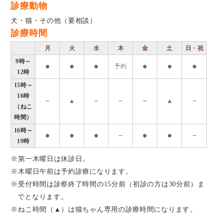
診療動物
犬・猫・その他（要相談）
診療時間
月
火
水
木
金
土
日・祝
9時～
●
●
●
予約
●
●
●
12時
15時～
16時
―
▲
―
―
―
▲
―
（ねこ
時間）
16時～
●
●
●
―
●
●
―
19時
※第一木曜日は休診日。
※木曜日午前は予約診療になります。
※受付時間は診察終了時間の15分前（初診の方は30分前）ま
でとなります。
※ねこ時間（▲）は猫ちゃん専用の診療時間になります。