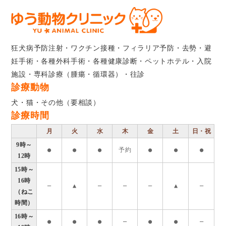
狂犬病予防注射・ワクチン接種・フィラリア予防・去勢・避
妊手術・各種外科手術・各種健康診断・ペットホテル・入院
施設・専科診療（腫瘍・循環器）・往診
診療動物
犬・猫・その他（要相談）
診療時間
月
火
水
木
金
土
日・祝
9時～
●
●
●
予約
●
●
●
12時
15時～
16時
―
▲
―
―
―
▲
―
（ねこ
時間）
16時～
●
●
●
―
●
●
―