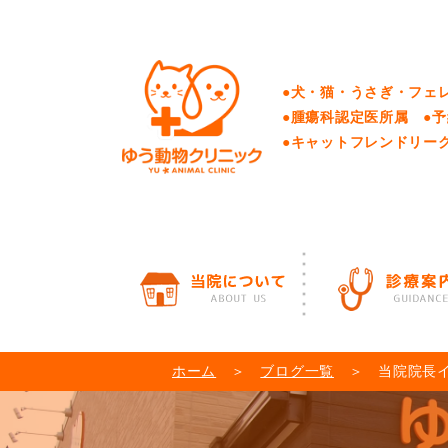
●犬・猫・うさぎ・フェ
●腫瘍科認定医所属 ●
●キャットフレンドリー
ホーム
＞
ブログ一覧
＞ 当院院長イ