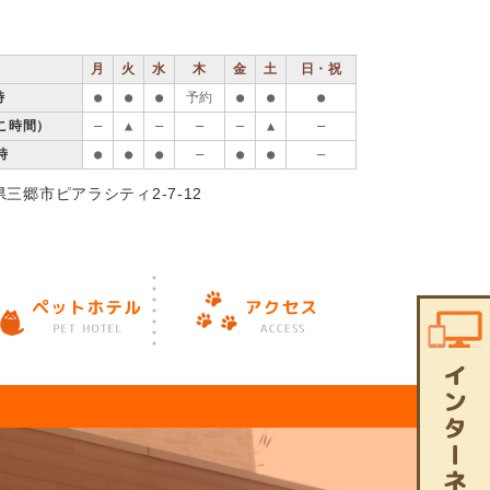
月
火
水
木
金
土
日・祝
時
●
●
●
予約
●
●
●
ねこ時間）
―
▲
―
―
―
▲
―
時
●
●
●
―
●
●
―
玉県三郷市ピアラシティ2-7-12