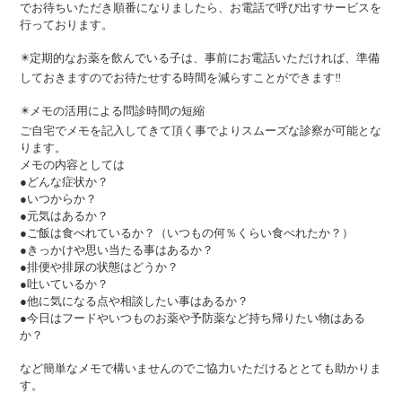
でお待ちいただき順番になりましたら、お電話で呼び出すサービスを
行っております。
✴️定期的なお薬を飲んでいる子は、事前にお電話いただければ、準備
しておきますのでお待たせする時間を減らすことができます‼️
✴️メモの活用による問診時間の短縮
ご自宅でメモを記入してきて頂く事でよりスムーズな診察が可能とな
ります。
メモの内容としては
●どんな症状か？
●いつからか？
●元気はあるか？
●ご飯は食べれているか？（いつもの何％くらい食べれたか？）
●きっかけや思い当たる事はあるか？
●排便や排尿の状態はどうか？
●吐いているか？
●他に気になる点や相談したい事はあるか？
●今日はフードやいつものお薬や予防薬など持ち帰りたい物はある
か？
など簡単なメモで構いませんのでご協力いただけるととても助かりま
す。