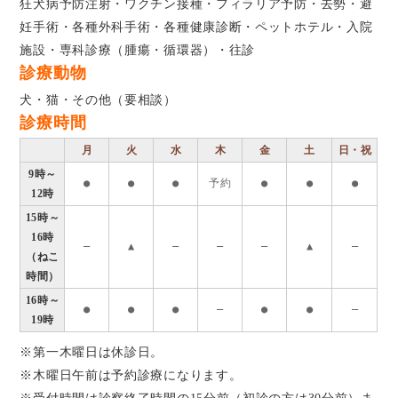
狂犬病予防注射・ワクチン接種・フィラリア予防・去勢・避
妊手術・各種外科手術・各種健康診断・ペットホテル・入院
施設・専科診療（腫瘍・循環器）・往診
診療動物
犬・猫・その他（要相談）
診療時間
月
火
水
木
金
土
日・祝
9時～
●
●
●
予約
●
●
●
12時
15時～
16時
―
▲
―
―
―
▲
―
（ねこ
時間）
16時～
●
●
●
―
●
●
―
19時
※第一木曜日は休診日。
※木曜日午前は予約診療になります。