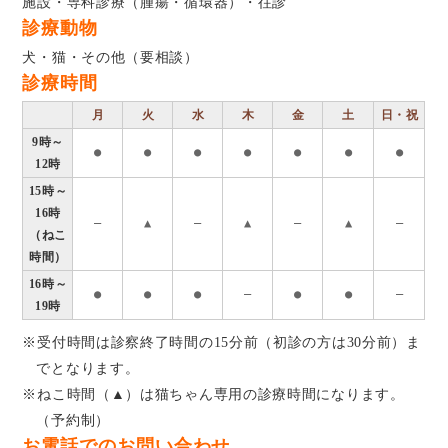
施設・専科診療（腫瘍・循環器）・往診
診療動物
犬・猫・その他（要相談）
診療時間
月
火
水
木
金
土
日・祝
9時～
●
●
●
●
●
●
●
12時
15時～
16時
―
▲
―
▲
―
▲
―
（ねこ
時間）
16時～
●
●
●
―
●
●
―
19時
※受付時間は診察終了時間の15分前（初診の方は30分前）ま
でとなります。
※ねこ時間（▲）は猫ちゃん専用の診療時間になります。
（予約制）
お電話でのお問い合わせ