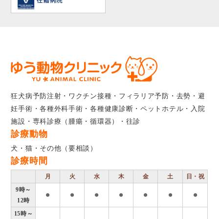
狂犬病予防注射・ワクチン接種・フィラリア予防・去勢・避
妊手術・各種外科手術・各種健康診断・ペットホテル・入院
施設・専科診療（腫瘍・循環器）・往診
診療動物
犬・猫・その他（要相談）
診療時間
月
火
水
木
金
土
日・祝
9時～
●
●
●
●
●
●
●
12時
15時～