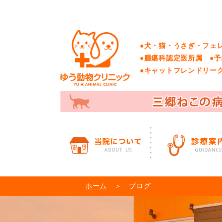
●犬・猫・うさぎ・フェ
●腫瘍科認定医所属 ●
●キャットフレンドリー
ホーム
＞ ブログ