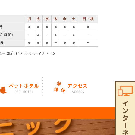
月
火
水
木
金
土
日・祝
時
●
●
●
●
●
●
●
ねこ時間）
―
▲
―
▲
―
▲
―
9時
●
●
●
―
●
●
―
玉県三郷市ピアラシティ2-7-12