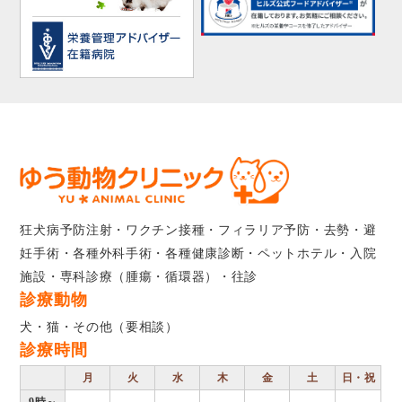
狂犬病予防注射・ワクチン接種・フィラリア予防・去勢・避
妊手術・各種外科手術・各種健康診断・ペットホテル・入院
施設・専科診療（腫瘍・循環器）・往診
診療動物
犬・猫・その他（要相談）
診療時間
月
火
水
木
金
土
日・祝