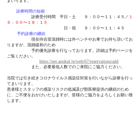
まいります。
診療時間の短縮
診療受付時間 平日・土 ９：００〜１１：４５
／
１
６：００〜１８：１５
日・祝 ９：００〜１１：４５
予約診療の継続
現在待合室混雑時には外ベンチやお車でお待ち頂いてお
りますが、混雑緩和のため
予約優先診療を行なっております。詳細は予約ページを
ご覧ください。
https://pet.apokul.jp/web/67/reservations/add
また、必要最低人数でのご来院にご協力ください。
当院では引き続きコロナウイルス感染症対策を行いながら診療を行っ
てまいります。
患者様とスタッフの感染リスクの低減及び獣医療提供の継続のため
に、
ご不便をおかけいたしますが、皆様のご協力をよろしくお願い致
します。