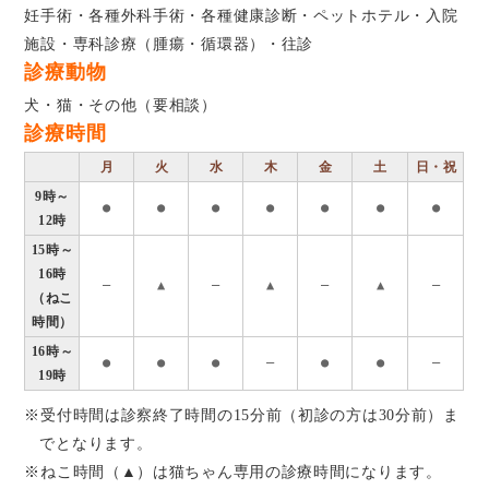
妊手術・各種外科手術・各種健康診断・ペットホテル・入院
施設・専科診療（腫瘍・循環器）・往診
診療動物
犬・猫・その他（要相談）
診療時間
月
火
水
木
金
土
日・祝
9時～
●
●
●
●
●
●
●
12時
15時～
16時
―
▲
―
▲
―
▲
―
（ねこ
時間）
16時～
●
●
●
―
●
●
―
19時
※受付時間は診察終了時間の15分前（初診の方は30分前）ま
でとなります。
※ねこ時間（▲）は猫ちゃん専用の診療時間になります。