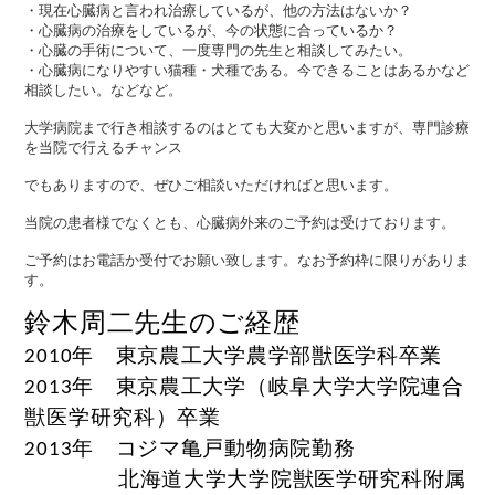
・現在心臓病と言われ治療しているが、他の方法はないか？
・心臓病の治療をしているが、今の状態に合っているか？
・心臓の手術について、一度専門の先生と相談してみたい。
・心臓病になりやすい猫種・犬種である。今できることはあるかなど
相談したい。などなど。
大学病院まで行き相談するのはとても大変かと思いますが、専門診療
を当院で行えるチャンス
でもありますので、ぜひご相談いただければと思います。
当院の患者様でなくとも、心臓病外来のご予約は受けております。
ご予約はお電話か受付でお願い致します。なお予約枠に限りがありま
す。
鈴木周二先生のご
経歴
年 東京農工大学農学部獣医学科卒業
2010
年 東京農工大学（岐阜大学大学院連合
2013
獣医学研究科）卒業
年 コジマ亀戸動物病院勤務
2013
北海道大学大学院獣医学研究科附属