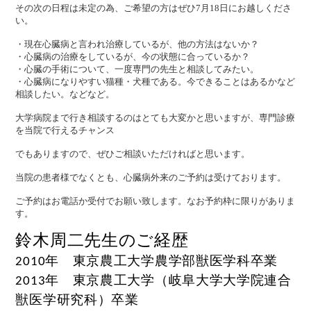
その次の日程は未定の為、ご希望の方はぜひ7月18日にお越しくださ
い。
・現在心臓病と言われ治療しているが、他の方法はないか？
・心臓病の治療をしているが、今の状態に合っているか？
・心臓の手術について、一度専門の先生と相談してみたい。
・心臓病になりやすい猫種・犬種である。今できることはあるかなど
相談したい。などなど。
大学病院まで行き相談するのはとても大変かと思いますが、専門診療
を当院で行えるチャンス
でもありますので、ぜひご相談いただければと思います。
当院の患者様でなくとも、心臓病外来のご予約は受けております。
ご予約はお電話か受付でお願い致します。なお予約枠に限りがありま
す。
鈴木周二先生のご
経歴
年 東京農工大学農学部獣医学科卒業
2010
年 東京農工大学（岐阜大学大学院連合
2013
獣医学研究科）卒業