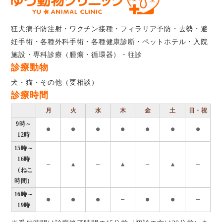
狂犬病予防注射・ワクチン接種・フィラリア予防・去勢・避
妊手術・各種外科手術・各種健康診断・ペットホテル・入院
施設・専科診療（腫瘍・循環器）・往診
診療動物
犬・猫・その他（要相談）
診療時間
月
火
水
木
金
土
日・祝
9時～
●
●
●
●
●
●
●
12時
15時～
16時
―
▲
―
▲
―
▲
―
（ねこ
時間）
16時～
●
●
●
―
●
●
―
19時