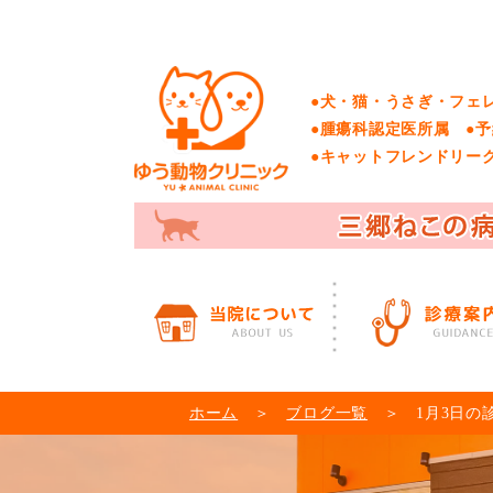
●犬・猫・うさぎ・フェ
●腫瘍科認定医所属 ●
●キャットフレンドリー
ホーム
＞
ブログ一覧
＞ 1月3日の