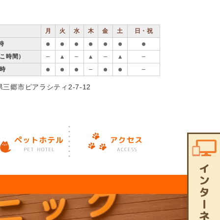
月
火
水
木
金
土
日・祝
時
●
●
●
●
●
●
●
ねこ時間）
―
▲
―
▲
―
▲
―
9時
●
●
●
―
●
●
―
玉県三郷市ピアラシティ2-7-12