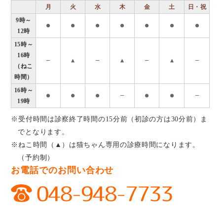
月
火
水
木
金
土
日・祝
9時～
●
●
●
●
●
●
●
12時
15時～
16時
―
▲
―
▲
―
▲
―
（ねこ
時間）
16時～
●
●
●
―
●
●
―
19時
※受付時間は診察終了時間の15分前（初診の方は30分前）ま
でとなります。
※ねこ時間（▲）は猫ちゃん専用の診療時間になります。
（予約制）
お電話でのお問い合わせ