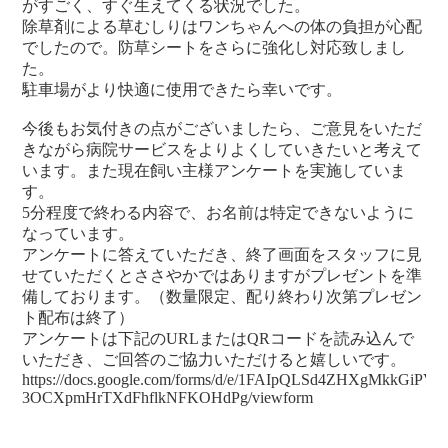
がすごく、すぐ生えてくる状況でした。
除草剤による草むしりはワンちゃんへの体の負担が心配
でしたので。防草シートをさらに強化し対応致しまし
た。
駐車場がより快適に使用できたら幸いです。
今後もお気付きの点がございましたら、ご意見をいただ
きながら病院サービスをよりよくしていきたいと考えて
います。また現在飼い主様アンケートを実施していま
す。
5分程度で終わる内容で、お名前は特定できないように
なっています。
アンケートに答えていただき、終了画面をスタッフに見
せていただくとささやかではありますがプレゼントを準
備しております。（数量限定、配り終わり次第プレゼン
ト配布は終了）
アンケートは下記のURLまたはQRコードを読み込んで
いただき、ご回答のご協力いただけると嬉しいです。
https://docs.google.com/forms/d/e/1FAIpQLSd4ZHXgMkkGiP
3OCXpmHrTXdFhflkNFKOHdPg/viewform