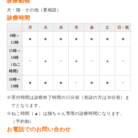
診療動物
犬・猫・その他（要相談）
診療時間
月
火
水
木
金
土
日・祝
9時～
●
●
●
●
●
●
●
12時
15時～
16時
―
▲
―
▲
―
▲
―
（ねこ
時間）
16時～
●
●
●
―
●
●
―
19時
※受付時間は診察終了時間の15分前（初診の方は30分前）ま
でとなります。
※ねこ時間（▲）は猫ちゃん専用の診療時間になります。
（予約制）
お電話でのお問い合わせ