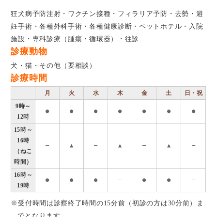
狂犬病予防注射・ワクチン接種・フィラリア予防・去勢・避
妊手術・各種外科手術・各種健康診断・ペットホテル・入院
施設・専科診療（腫瘍・循環器）・往診
診療動物
犬・猫・その他（要相談）
診療時間
月
火
水
木
金
土
日・祝
9時～
●
●
●
●
●
●
●
12時
15時～
16時
―
▲
―
▲
―
▲
―
（ねこ
時間）
16時～
●
●
●
―
●
●
―
19時
※受付時間は診察終了時間の15分前（初診の方は30分前）ま
でとなります。