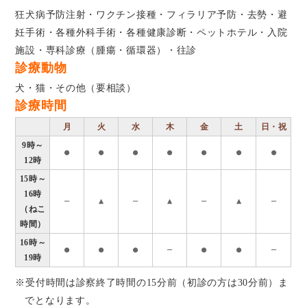
狂犬病予防注射・ワクチン接種・フィラリア予防・去勢・避
妊手術・各種外科手術・各種健康診断・ペットホテル・入院
施設・専科診療（腫瘍・循環器）・往診
診療動物
犬・猫・その他（要相談）
診療時間
月
火
水
木
金
土
日・祝
9時～
●
●
●
●
●
●
●
12時
15時～
16時
―
▲
―
▲
―
▲
―
（ねこ
時間）
16時～
●
●
●
―
●
●
―
19時
※受付時間は診察終了時間の15分前（初診の方は30分前）ま
でとなります。