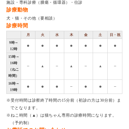
施設・専科診療（腫瘍・循環器）・往診
診療動物
犬・猫・その他（要相談）
診療時間
月
火
水
木
金
土
日・祝
9時～
●
●
●
●
●
●
●
12時
15時～
16時
―
▲
―
▲
―
▲
―
（ねこ
時間）
16時～
●
●
●
―
●
●
―
19時
※受付時間は診察終了時間の15分前（初診の方は30分前）ま
でとなります。
※ねこ時間（▲）は猫ちゃん専用の診療時間になります。
（予約制）